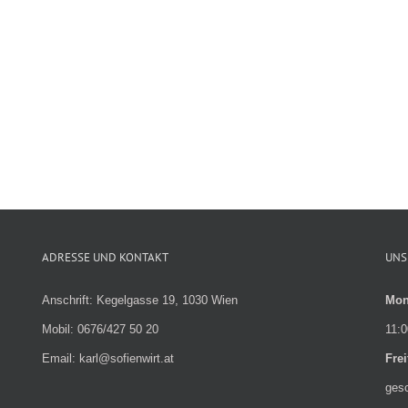
ADRESSE UND KONTAKT
UNS
Anschrift: Kegelgasse 19, 1030 Wien
Mon
Mobil: 0676/427 50 20
11:0
Email: karl@sofienwirt.at
Fre
ges