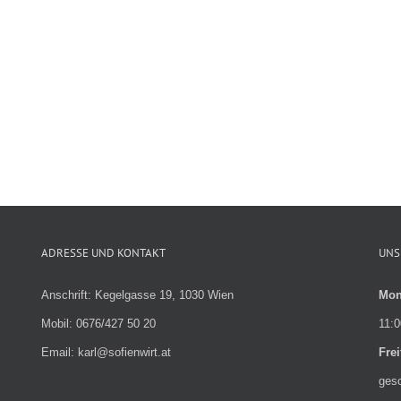
ADRESSE UND KONTAKT
UNS
Anschrift: Kegelgasse 19, 1030 Wien
Mon
Mobil: 0676/427 50 20
11:0
Email: karl@sofienwirt.at
Fre
ges